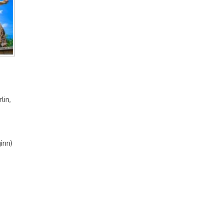
lin,
inn)