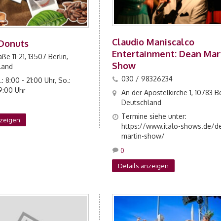
Claudio Maniscalco
 Donuts
Entertainment: Dean Mar
ße 11-21, 13507 Berlin,
Show
land
030 / 98326234
: 8:00 - 21:00 Uhr, So.:
19:00 Uhr
An der Apostelkirche 1, 10783 Be
Deutschland
Termine siehe unter:
nzeigen
https://www.italo-shows.de/d
martin-show/
0
Details anzeigen