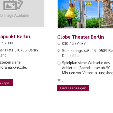
apunkt Berlin
Globe Theater Berlin
5937080
030 / 57710371
r Platz 1, 10785, Berlin,
Sömmeringstraße 15, 10589 Ber
land
Deutschland
zeiten siehe:
Spielplan siehe Webseite des
oramapunkt.de.
Anbieters (Abendkasse: ab 90
Minuten vor Veranstaltungsbeg
0
nzeigen
Details anzeigen