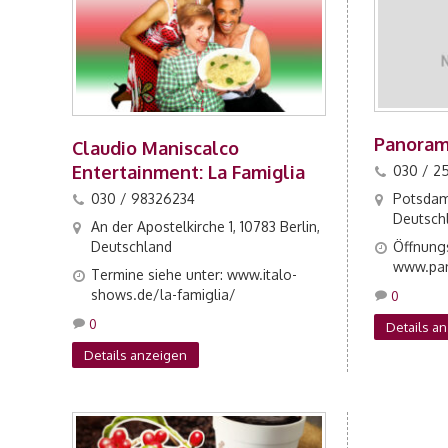
Panoram
Claudio Maniscalco
Entertainment: La Famiglia
030 / 2
030 / 98326234
Potsdame
Deutsch
An der Apostelkirche 1, 10783 Berlin,
Deutschland
Öffnungs
www.pan
Termine siehe unter: www.italo-
shows.de/la-famiglia/
0
0
Details a
Details anzeigen