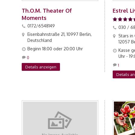
Th.O.M. Theater Of
Estrel L
Moments
0172/6548149
030 / 68
Eisenbahnstraße 21, 10997 Berlin,
Stars in
Deutschland
12057 Be
Beginn 18:00 oder 20:00 Uhr
Kasse ge
Uhr - 19
0
1
Details anzeigen
Details a