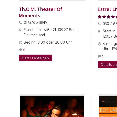
Th.O.M. Theater Of
Estrel L
Moments
0172/6548149
030 / 68
Eisenbahnstraße 21, 10997 Berlin,
Stars in
Deutschland
12057 Be
Beginn 18:00 oder 20:00 Uhr
Kasse ge
Uhr - 19
0
1
Details anzeigen
Details a