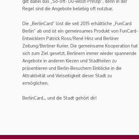
gilt dabei das „So-oft- Du-willst-Prinzip“, denn in der
Regel sind die Angebote beliebig oft nutzbar.
Die „BerlinCard“ löst die seit 2015 erhältliche „FunCard
Berlin“ ab und ist ein gemeinsames Produkt von FunCard-
Entwicklern Patrick Ross/René Hinz und Berliner
Zeitung/Berliner Kurier. Die gemeinsame Kooperation hat
sich zum Ziel gesetzt, Berlinern immer wieder spannende
Angebote in anderen Kiezen und Stadtteilen zu
präsentieren und Berlin-Besuchern Einblicke in die
Attraktivität und Vielseitigkeit dieser Stadt zu
ermöglichen.
BerlinCard… und die Stadt gehört dir!