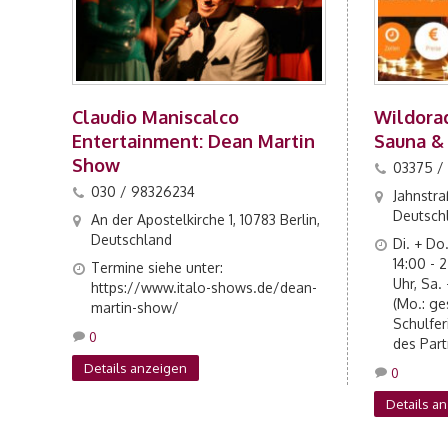
Claudio Maniscalco
Wildora
Entertainment: Dean Martin
Sauna & 
Show
03375 /
030 / 98326234
Jahnstra
Deutsch
An der Apostelkirche 1, 10783 Berlin,
Deutschland
Di. + Do.
14:00 - 2
Termine siehe unter:
Uhr, Sa.
https://www.italo-shows.de/dean-
(Mo.: ge
martin-show/
Schulfer
0
des Part
Details anzeigen
0
Details a