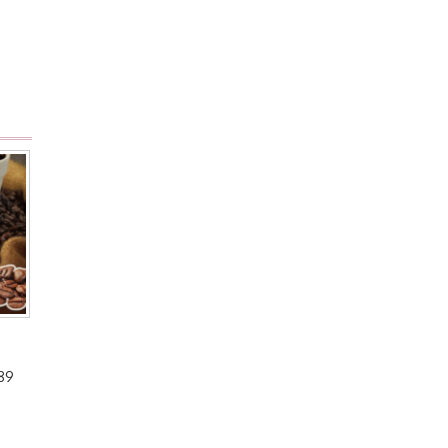
089
: