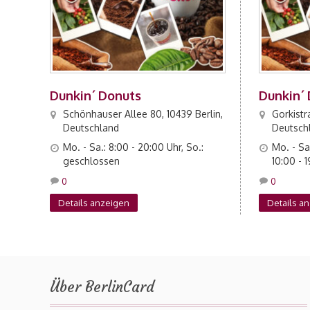
Dunkin´ Donuts
Dunkin´
Schönhauser Allee 80, 10439 Berlin,
Gorkistra
Deutschland
Deutsch
Mo. - Sa.: 8:00 - 20:00 Uhr, So.:
Mo. - Sa.
geschlossen
10:00 - 
0
0
Details anzeigen
Details a
Über BerlinCard