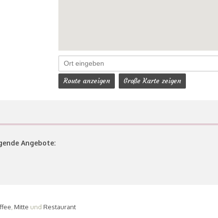
Route anzeigen
Große Karte zeigen
olgende Angebote:
ffee
,
Mitte
und
Restaurant