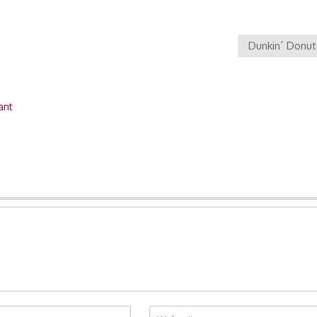
Dunkin´ Donut
ant