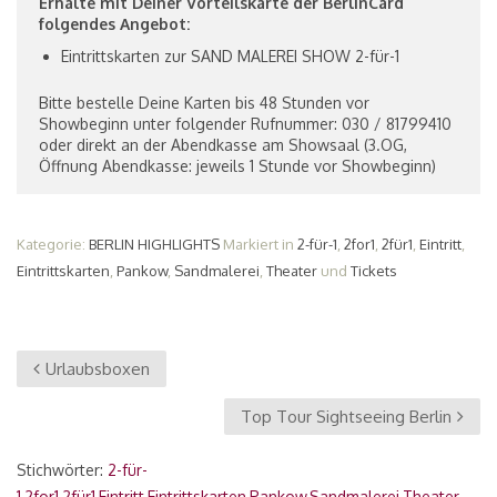
Erhalte mit Deiner Vorteilskarte der BerlinCard
folgendes Angebot:
Eintrittskarten zur SAND MALEREI SHOW 2-für-1
Bitte bestelle Deine Karten bis 48 Stunden vor
Showbeginn unter folgender Rufnummer: 030 / 81799410
oder direkt an der Abendkasse am Showsaal (3.OG,
Öffnung Abendkasse: jeweils 1 Stunde vor Showbeginn)
Kategorie:
BERLIN HIGHLIGHTS
Markiert in
2-für-1
,
2for1
,
2für1
,
Eintritt
,
Eintrittskarten
,
Pankow
,
Sandmalerei
,
Theater
und
Tickets
Urlaubsboxen
Top Tour Sightseeing Berlin
Stichwörter:
2-für-
1
,
2for1
,
2für1
,
Eintritt
,
Eintrittskarten
,
Pankow
,
Sandmalerei
,
Theater