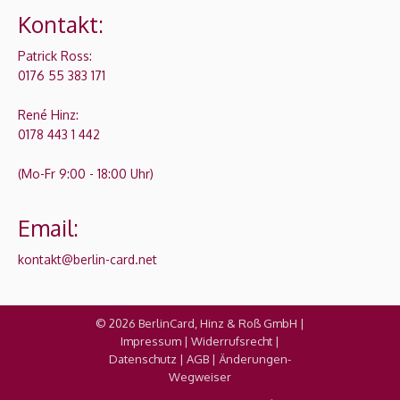
Kontakt:
Patrick Ross:
0176 55 383 171
René Hinz:
0178 443 1 442
(Mo-Fr 9:00 - 18:00 Uhr)
Email:
kontakt@berlin-card.net
© 2026 BerlinCard, Hinz & Roß GmbH |
Impressum
|
Widerrufsrecht
|
Datenschutz
|
AGB
|
Änderungen-
Wegweiser